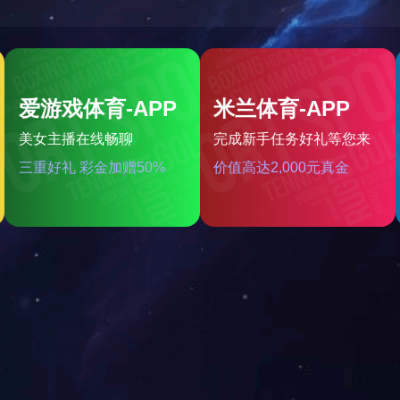
CD-TTB01
CD-TTN03
共26条 当前3/4页
首页
前一页
1
2
3
4
后一页
尾页