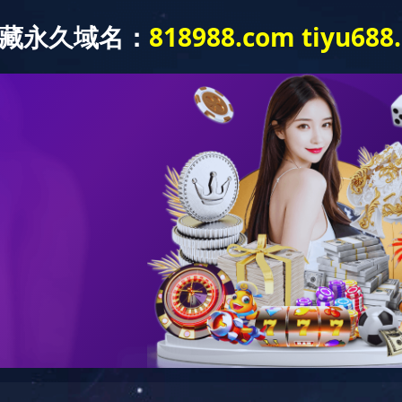
28666-0
中国体育竞猜网
关于我们
产品中心