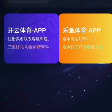
CD-TTB02