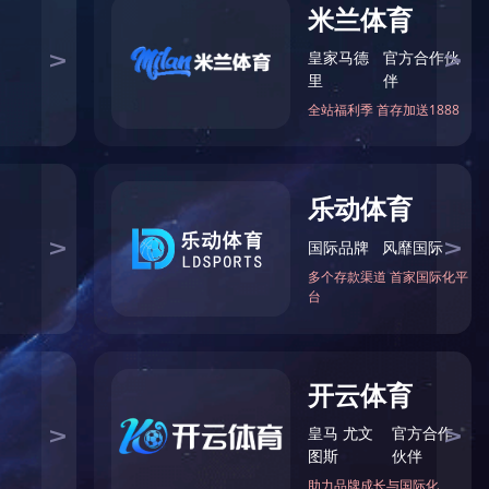
CD-TTB03