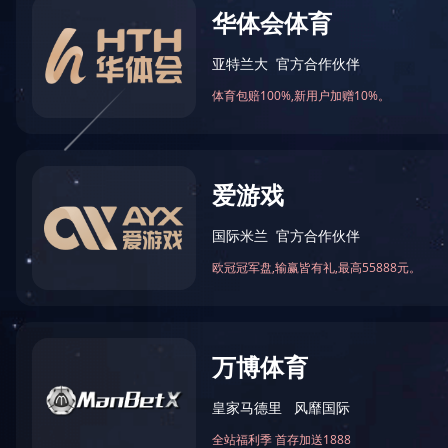
首页
>>
产品中心
>>
乒乓球桌
CD-TTB05