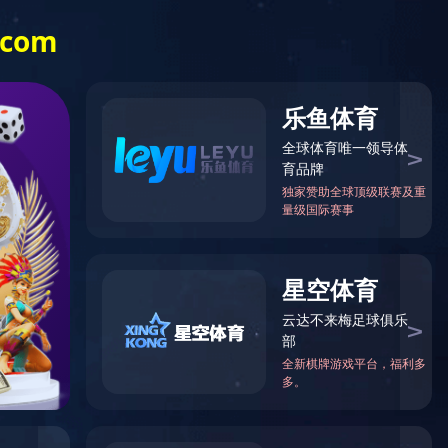
中文站
English
|
新产品推荐
新闻中心
人才招聘
联系我们