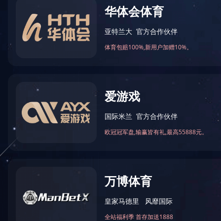
首页
>>
产品中心
>>
篮板篮圈
CD-LQ08