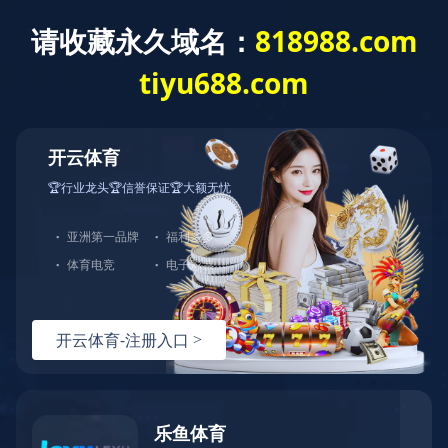
浙江康莱宝体育用品股份有限公司欢迎您！客服热线：0576-
中文站
English
|
82728666-0
首页
>>
产品中心
>>
蹦床
TR
浙江